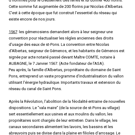
d'hommes pour le creusement des terres et lui donner 400 florins.
Cette somme fut augmentée de 200 florins par Nicolas d'Albertas.
C'est à cette époque que fut construit l'essentiel du réseau qui
existe encore de nos jours.
1567
: les gémenosiens demandent alors à leur seigneur une
convention pour réactualiser les régles anciennes des droits
d'usage des eaux de st-Pons. La convention entre Nicolas
d'Albertas, seigneur de Gémenos, et les habitants de Gémenos est
signée par acte notarié passé devant Maître COMTE, notaire à
AUBAGNE, le 7 Janvier 1567. (Acte fondateur de l’ASA).
Peu après, la famille d'Albertas, propriétaire du domaine de Saint
Pons, entreprend un vaste programme d'industrialisation du vallon
utilisant l'énergie hydraulique. Importants travaux et extension du
réseau du canal de Saint Pons.
Après la Révolution, l'abolition de la féodalité entraine de nouvelles
dispositions. Le "vala maire" (de la source de st-Pons au village)
sert essentiellement aux usines et aux moulins du vallon; les
propriétaires sont chargés de leur entretien. Dans le village, les
canaux secondaires alimentent les lavoirs, les bassins et les
abreuvoirs puis se divise dans la plaine en filioles d'arrosage. Le