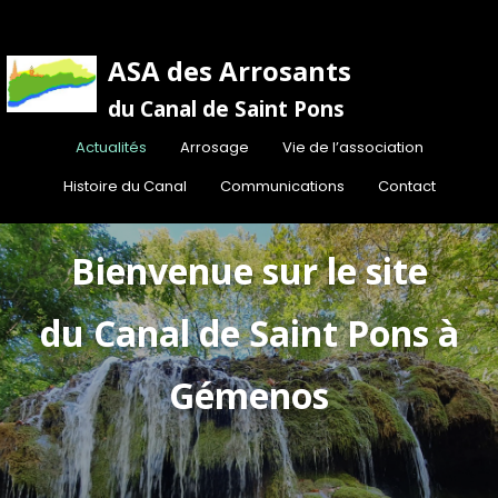
ASA des Arrosants
du Canal de Saint Pon
s
Actualités
Arrosage
Vie de l’association
Histoire du Canal
Communications
Contact
Bienvenue sur le site
du Canal de Saint Pons à
Gémenos